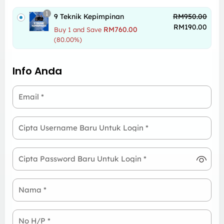
1
9 Teknik Kepimpinan
RM
950.00
RM
190.00
RM
760.00
Buy 1 and Save
(80.00%)
Info Anda
Email
*
Cipta Username Baru Untuk Login
*
Cipta Password Baru Untuk Login
*
Nama
*
No H/P
*