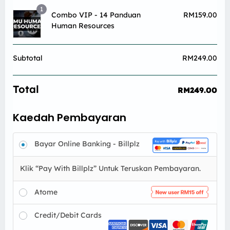
1
Combo VIP - 14 Panduan
RM
159.00
Human Resources
Subtotal
RM
249.00
Total
RM
249.00
Kaedah Pembayaran
Bayar Online Banking - Billplz
Klik “Pay With Billplz” Untuk Teruskan Pembayaran.
Atome
Credit/Debit Cards