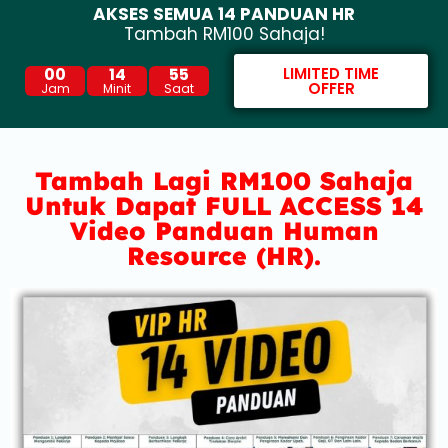
AKSES SEMUA 14 PANDUAN HR
Tambah RM100 Sahaja!
00
14
54
LIMITED TIME
OFFER
Jam
Minit
Saat
Tambah Lagi RM100 Sahaja
Untuk Dapat FULL ACCESS 14
Video Panduan Human
Resource (HR).