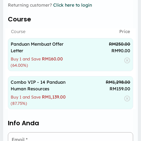
Returning customer?
Click here to login
Course
Course
Price
Panduan Membuat Offer
RM
250.00
Letter
RM
90.00
RM
160.00
Buy 1 and Save
(64.00%)
Combo VIP - 14 Panduan
RM
1,298.00
Human Resources
RM
159.00
RM
1,139.00
Buy 1 and Save
(87.75%)
Info Anda
Email
*