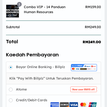
1
Combo VIP - 14 Panduan
RM
159.00
Human Resources
Subtotal
RM
249.00
Total
RM
249.00
Kaedah Pembayaran
Bayar Online Banking - Billplz
Klik “Pay With Billplz” Untuk Teruskan Pembayaran.
Atome
Credit/Debit Cards