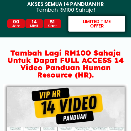
AKSES SEMUA 14 PANDUAN HR
Tambah RM100 Sahaja!
00
14
50
LIMITED TIME
OFFER
Jam
Minit
Saat
Tambah Lagi RM100 Sahaja
Untuk Dapat FULL ACCESS 14
Video Panduan Human
Resource (HR).