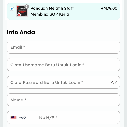
1
Panduan Melatih Staff
RM
79.00
Membina SOP Kerja
Info Anda
Email
*
Cipta Username Baru Untuk Login
*
Cipta Password Baru Untuk Login
*
Nama
*
No H/P
*
+60