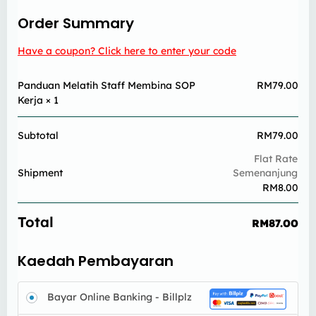
Order Summary
Have a coupon? Click here to enter your code
Panduan Melatih Staff Membina SOP
RM
79.00
Kerja
× 1
Subtotal
RM
79.00
Flat Rate
Shipment
Semenanjung
RM
8.00
Total
RM
87.00
Kaedah Pembayaran
Bayar Online Banking - Billplz