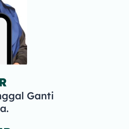
R
nggal Ganti
a.