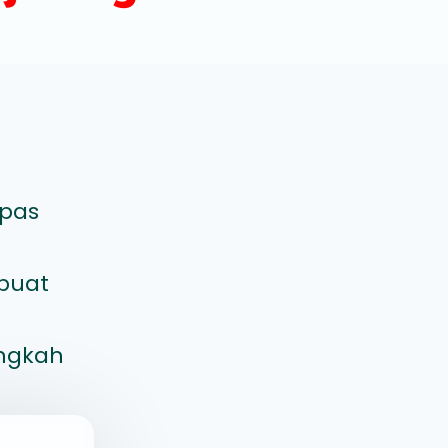
epas
 buat
angkah