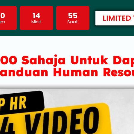
00
14
54
LIMITED
am
Minit
Saat
00 Sahaja Untuk Da
Panduan Human Resou