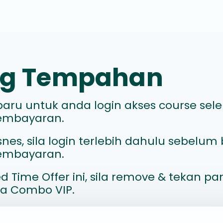
ang Tempahan
aru untuk anda login akses course sel
embayaran.
nes, sila login terlebih dahulu sebelum
embayaran.
ed Time Offer ini, sila remove & tekan p
a Combo VIP.