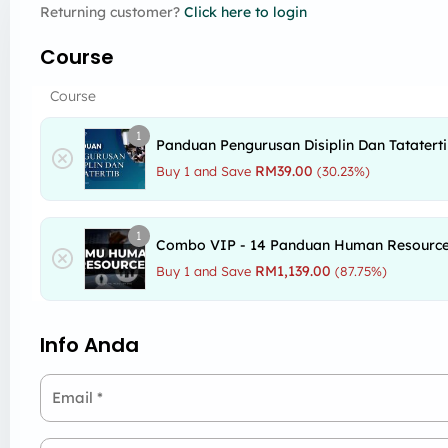
Returning customer?
Click here to login
Course
Course
1
Panduan Pengurusan Disiplin Dan Tatatert
RM
39.00
Buy 1 and Save
(30.23%)
1
Combo VIP - 14 Panduan Human Resourc
RM
1,139.00
Buy 1 and Save
(87.75%)
Info Anda
Email
*