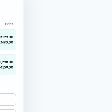
Price
M
129.00
RM
90.00
1,298.00
M
159.00