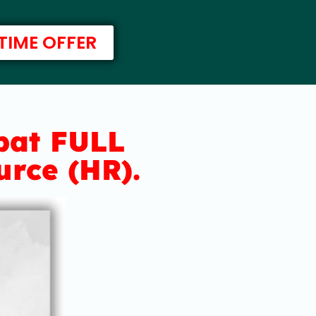
 TIME OFFER
pat FULL
rce (HR).