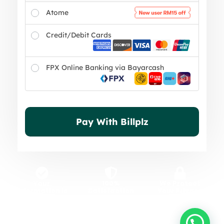
Atome
Credit/Debit Cards
FPX Online Banking via Bayarcash
Pay With Billplz
Your
100%
We Protect
Information is
Satisfaction
Your Privacy
Secure
Guaranteed