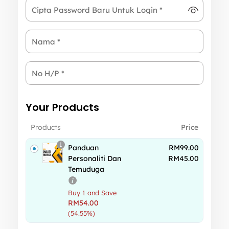
Cipta Password Baru Untuk Login
*
Nama
*
No H/P
*
Your Products
Products
Price
1
Panduan
RM
99.00
Personaliti Dan
RM
45.00
Temuduga
Buy 1 and Save
RM
54.00
(54.55%)