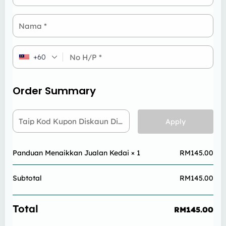
Nama
*
No H/P
*
+60
Order Summary
Taip Kod Kupon Diskaun Di Sini
Apply
Panduan Menaikkan Jualan Kedai
× 1
RM
145.00
Subtotal
RM
145.00
Total
RM
145.00