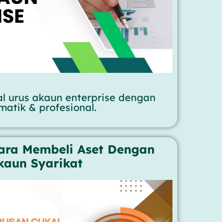
l urus akaun enterprise dengan
matik & profesional.
ara Membeli Aset Dengan
kaun Syarikat