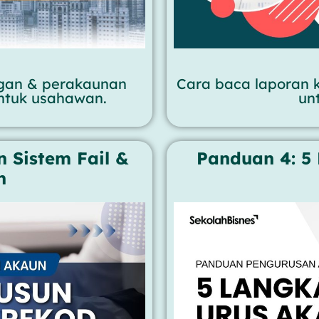
ngan & perakaunan
Cara baca laporan 
ntuk usahawan.
un
 Sistem Fail &
Panduan 4: 5
n