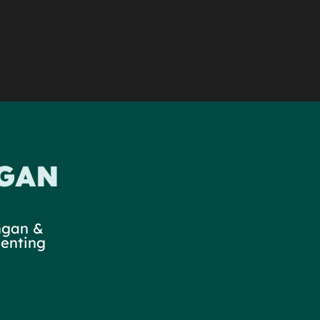
NGAN
ngan &
penting