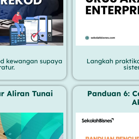
kod kewangan supaya
Langkah praktika
atur.
siste
r Aliran Tunai
Panduan 6: C
A