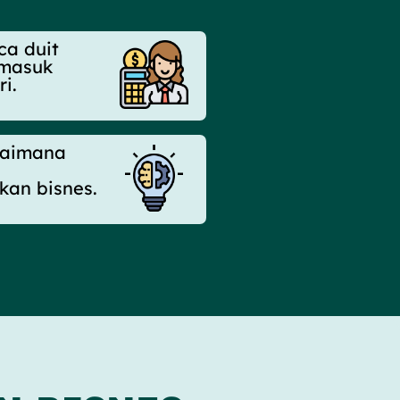
ca duit
 masuk
ri.
gaimana
an bisnes.