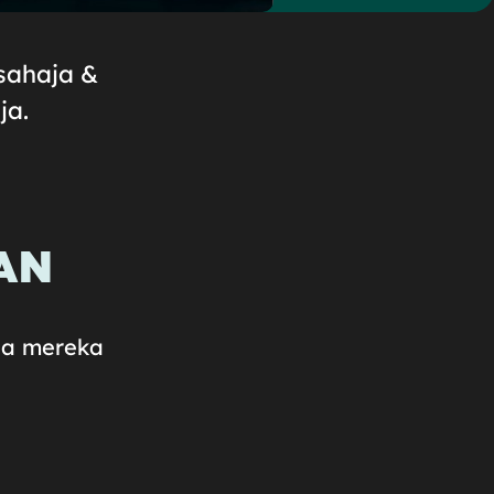
sahaja &
ja.
AN
na mereka