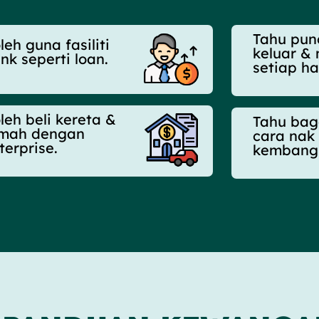
Tahu pun
leh guna fasiliti
keluar &
nk seperti loan.
setiap ha
leh beli kereta &
Tahu ba
mah dengan
cara nak
terprise.
kembangk