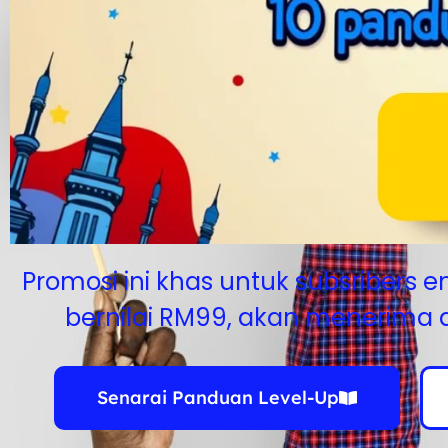
Promosi ini khas untuk subsribers e
bernilai RM99, akan menerima di
Senarai Panduan Level-Up