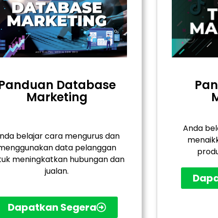
Panduan Database
Pan
Marketing
M
Anda bel
nda belajar cara mengurus dan
menaikk
menggunakan data pelanggan
produ
tuk meningkatkan hubungan dan
jualan.
Dapa
Dapatkan Segera