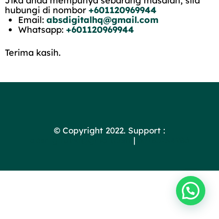
Jika anda mempunya sebarang masalah, sila
hubungi di nombor
+601120969944
Email:
absdigitalhq@gmail.com
Whatsapp:
+601120969944
Terima kasih.
© Copyright 2022. Support :
absdigitalhq@gmail.com
|
60183254986