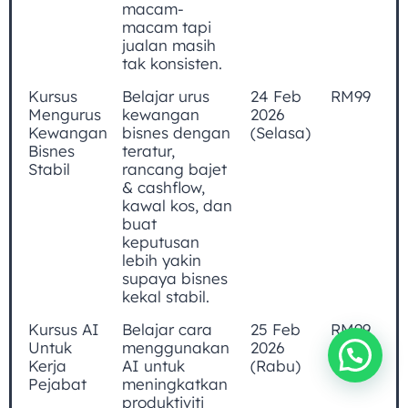
macam-
macam tapi
jualan masih
tak konsisten.
Kursus
Belajar urus
24 Feb
RM99
Mengurus
kewangan
2026
Kewangan
bisnes dengan
(Selasa)
Bisnes
teratur,
Stabil
rancang bajet
& cashflow,
kawal kos, dan
buat
keputusan
lebih yakin
supaya bisnes
kekal stabil.
Kursus AI
Belajar cara
25 Feb
RM99
Untuk
menggunakan
2026
Kerja
AI untuk
(Rabu)
Pejabat
meningkatkan
produktiviti