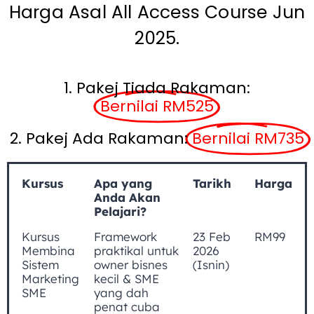
Harga Asal All Access Course Jun
2025.
1. Pakej Tiada Rakaman:
Bernilai RM525
2. Pakej Ada Rakaman:
Bernilai RM735
Kursus
Apa yang
Tarikh
Harga
Anda Akan
Pelajari?
Kursus
Framework
23 Feb
RM99
Membina
praktikal untuk
2026
Sistem
owner bisnes
(Isnin)
Marketing
kecil & SME
SME
yang dah
penat cuba