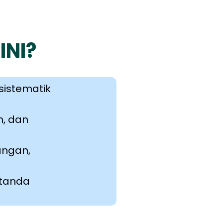
INI?
istematik
n, dan
angan,
 tanda