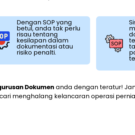
Dengan SOP yang
S
betul, anda tak perlu
m
risau tentang
d
kesilapan dalam
t
dokumentasi atau
t
risiko penalti.
p
te
gurusan Dokumen
anda dengan teratur! Ja
 dicari menghalang kelancaran operasi pern