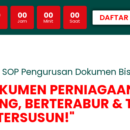
0
00
00
00
DAFTAR 
Jam
Minit
Saat
 SOP Pengurusan Dokumen Bi
OKUMEN PERNIAGAA
ANG, BERTERABUR & 
TERSUSUN!"