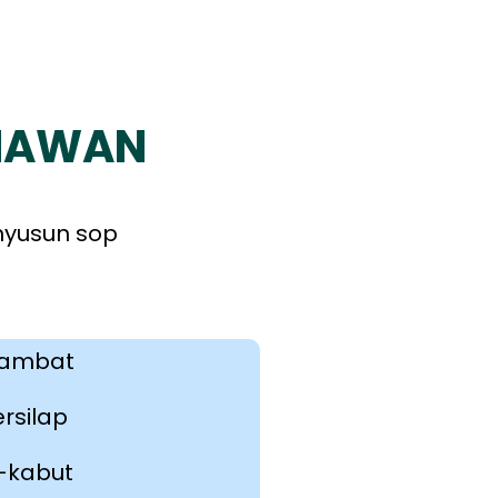
AHAWAN
nyusun sop
 lambat
rsilap
m-kabut