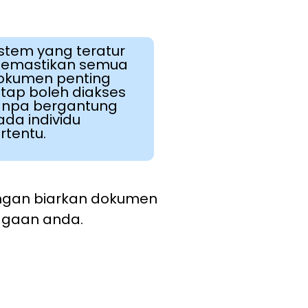
istem yang teratur
emastikan semua
okumen penting
etap boleh diakses
anpa bergantung
ada individu
rtentu.
ngan biarkan dokumen
iagaan anda.