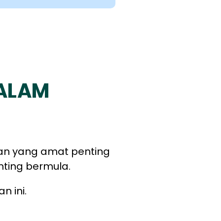
DALAM
an yang amat penting
enting bermula.
n ini.