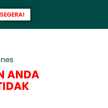
SEGERA!
snes
N ANDA
TIDAK