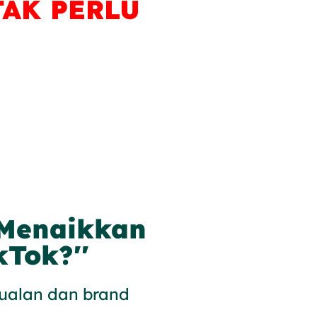
TAK PERLU
 Menaikkan
Tok?''
jualan dan brand