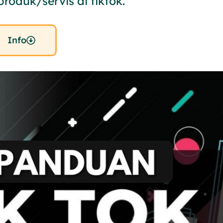
produk/servis di tiktok.
Info