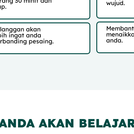
rang 30 minit dah
wujud.
ap.
Membant
langgan akan
menaikka
bih ingat anda
anda.
rbanding pesaing.
 ANDA AKAN BELAJAR