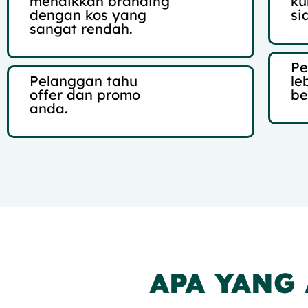
menaikkan branding
ku
dengan kos yang
si
sangat rendah.
Pe
Pelanggan tahu
le
offer dan promo
be
anda.
APA YANG