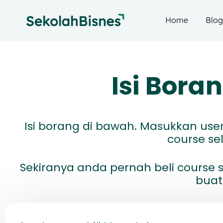
Home
Blo
Isi Bor
Isi borang di bawah. Masukkan us
course s
Sekiranya anda pernah beli course s
buat