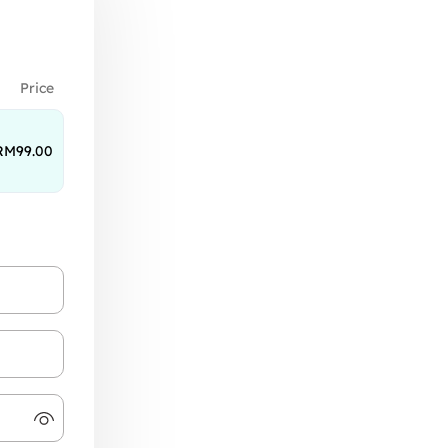
Price
RM
99.00