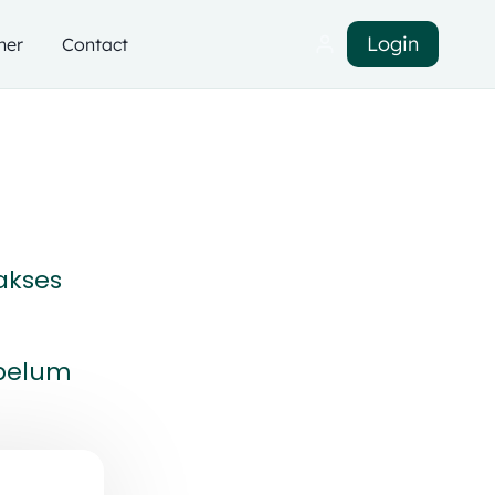
Login
ner
Contact
akses
ebelum