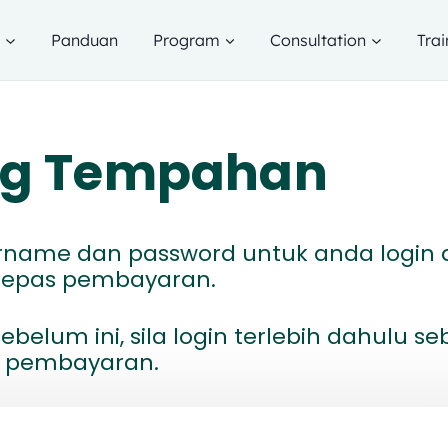
g
Panduan
Program
Consultation
Trai
ang Tempahan
ername dan password untuk anda login 
elepas pembayaran.
ebelum ini, sila login terlebih dahulu s
 pembayaran.