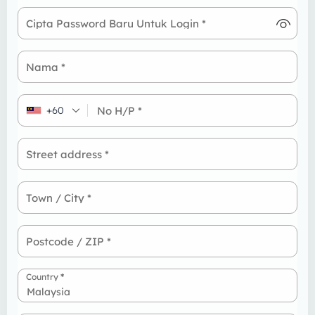
Cipta Password Baru Untuk Login
*
Nama
*
No H/P
*
+60
Street address
*
Town / City
*
Postcode / ZIP
*
Country
*
Malaysia