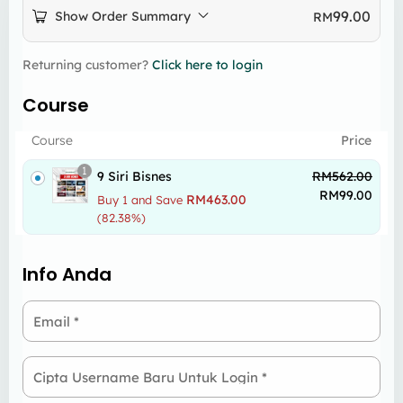
99.00
Show Order Summary
RM
Returning customer?
Click here to login
Course
Course
Price
1
9 Siri Bisnes
RM
562.00
RM
99.00
RM
463.00
Buy 1 and Save
(82.38%)
Info Anda
Email
*
Cipta Username Baru Untuk Login
*