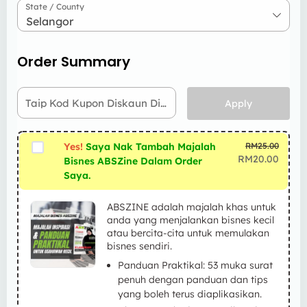
State / County
Selangor
Order Summary
Taip Kod Kupon Diskaun Di Sini
Apply
Yes!
Saya Nak Tambah Majalah
RM
25.00
RM
20.00
Bisnes ABSZine Dalam Order
Saya.
ABSZINE adalah majalah khas untuk
anda yang menjalankan bisnes kecil
atau bercita-cita untuk memulakan
bisnes sendiri.
Panduan Praktikal: 53 muka surat
penuh dengan panduan dan tips
yang boleh terus diaplikasikan.