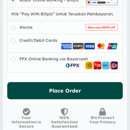
Bayar Online Banking - Billplz
Klik “Pay With Billplz” Untuk Teruskan Pembayaran.
Atome
Credit/Debit Cards
FPX Online Banking via Bayarcash
Place Order
Your
100%
We Protect
Information is
Satisfaction
Your Privacy
Secure
Guaranteed