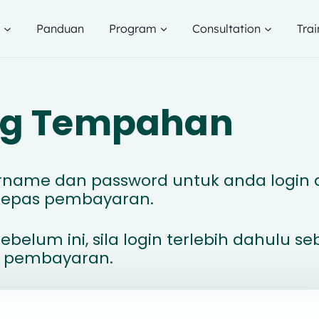
g
Panduan
Program
Consultation
Trai
ang Tempahan
ername dan password untuk anda login 
elepas pembayaran.
ebelum ini, sila login terlebih dahulu s
 pembayaran.