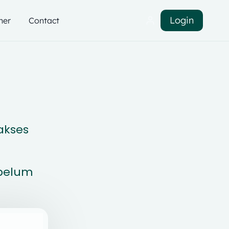
Login
ner
Contact
akses
ebelum