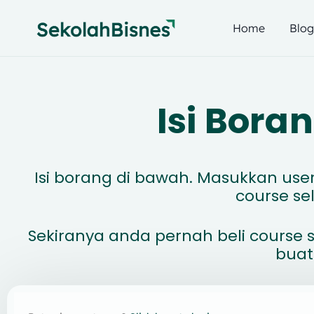
Home
Blo
Isi Bor
Isi borang di bawah. Masukkan us
course s
Sekiranya anda pernah beli course s
buat