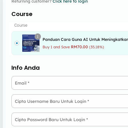
Returning customer?
Click here to login
Course
Course
1
Panduan Cara Guna AI Untuk Meningkatkan 
RM
70.00
Buy 1 and Save
(35.18%)
Info Anda
Email
*
Cipta Username Baru Untuk Login
*
Cipta Password Baru Untuk Login
*