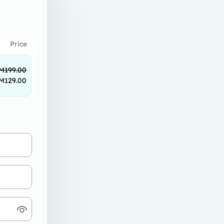
Price
M
199.00
M
129.00