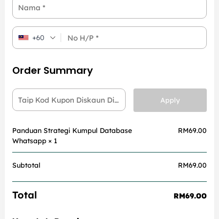
Nama
*
No H/P
*
+60
Order Summary
Taip Kod Kupon Diskaun Di Sini
Apply
Panduan Strategi Kumpul Database
RM
69.00
Whatsapp
× 1
Subtotal
RM
69.00
Total
RM
69.00