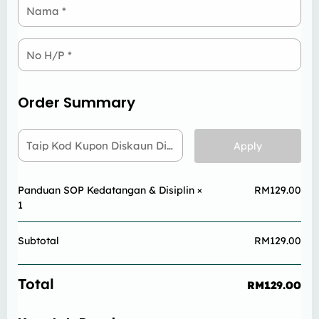
Nama
*
No H/P
*
Order Summary
Taip Kod Kupon Diskaun Di Sini
Apply
Panduan SOP Kedatangan & Disiplin
×
RM
129.00
1
Subtotal
RM
129.00
Total
RM
129.00