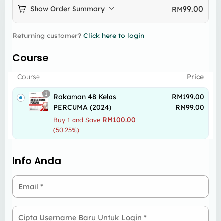
99.00
Show Order Summary
RM
Returning customer?
Click here to login
Course
Course
Price
1
Rakaman 48 Kelas
RM
199.00
PERCUMA (2024)
RM
99.00
RM
100.00
Buy 1 and Save
(50.25%)
Info Anda
Email
*
Cipta Username Baru Untuk Login
*