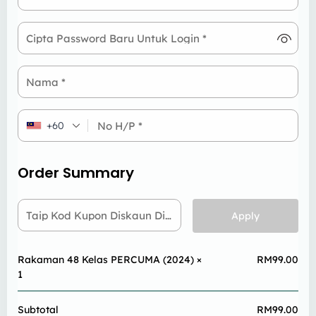
Cipta Password Baru Untuk Login
*
Nama
*
No H/P
*
+60
Order Summary
Taip Kod Kupon Diskaun Di Sini
Apply
Rakaman 48 Kelas PERCUMA (2024)
×
RM
99.00
1
Subtotal
RM
99.00