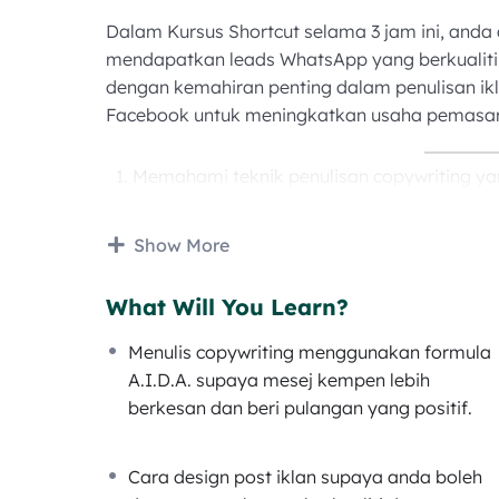
Dalam Kursus Shortcut selama 3 jam ini, anda 
mendapatkan leads WhatsApp yang berkualiti.
dengan kemahiran penting dalam penulisan ikla
Facebook untuk meningkatkan usaha pemasara
Memahami teknik penulisan copywriting ya
Menghasilkan gambar iklan yang jelas dan
Mempelajari cara reka bentuk post iklan u
Show More
Menetapkan iklan Facebook menggunakan ob
leads yang diingini.
What Will You Learn?
Menulis copywriting menggunakan formula
A.I.D.A. supaya mesej kempen lebih
berkesan dan beri pulangan yang positif.
Cara design post iklan supaya anda boleh