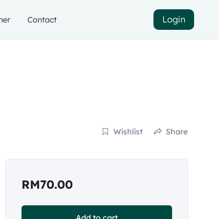
Login
ner
Contact
Wishlist
Share
RM
70.00
Add to cart