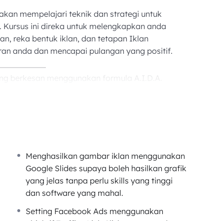
akan mempelajari teknik dan strategi untuk
 Kursus ini direka untuk melengkapkan anda
n, reka bentuk iklan, dan tetapan Iklan
n anda dan mencapai pulangan yang positif.
ng berkesan menggunakan formula A.I.D.A.
 menarik menggunakan Google Slides.
ntuk mendapatkan prospek berkualiti.
jektif Traffic – Link Click untuk mendapatkan
Menghasilkan gambar iklan menggunakan
Google Slides supaya boleh hasilkan grafik
yang jelas tanpa perlu skills yang tinggi
dan software yang mahal.
Setting Facebook Ads menggunakan