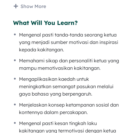
memberi inspirasi dan motivasi yang bagus
Show More
kepada anak buahnya. Dorongan yang betul
dan baik bakal memotivasikan anak buah dan
What Will You Learn?
menjadikan mereka lebih bersemangat dan
Mengenal pasti tanda-tanda seorang ketua
bekerja lebih cemerlang.
yang menjadi sumber motivasi dan inspirasi
Oleh itu teknik dan kaedah memberi motivasi
kepada kakitangan.
yang mudah seharusnya boleh dipraktikkan
Memahami sikap dan personaliti ketua yang
oleh ketua untuk mendorong anak buahnya
mampu memotivasikan kakitangan.
bekerja dengan bersemangat dan cemerlang
walaupun dalam keadaan krisis.
Mengaplikasikan kaedah untuk
meningkatkan semangat pasukan melalui
Manfaat Menjadi Pemimpin Dengan Gaya
gaya bahasa yang berpengaruh.
Nabi
Menjelaskan konsep ketampanan sosial dan
kontennya dalam percakapan.
Terlampau besar manfaat sekiranya tuan puan
mula untuk belajar menjadi pemimpin yang
Mengenal pasti kesan tingkah laku
berkarisma dan berdaya pengaruh. Tiada
kakitangan yang termotivasi dengan ketua