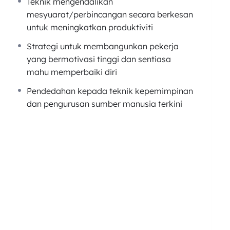
Teknik mengendalikan
sendiri untuk selesaikan masalah.
mesyuarat/perbincangan secara berkesan
k perlu nak bebel. Pekerja sendiri akan kuat
untuk meningkatkan produktiviti
dalam memajukan bisnes kita.
Strategi untuk membangunkan pekerja
yang bermotivasi tinggi dan sentiasa
mahu memperbaiki diri
erja Dengan Lebih Kuat
Pendedahan kepada teknik kepemimpinan
dan pengurusan sumber manusia terkini
ekerja selain daripada motivasi material seperti
punya kos kewangan.
a Memberi Idea Baru.
 untuk memberi idea baru.
 bermakna staff ini seronok dengan kerjanya.
an Mesyuarat Dengan Berkesan