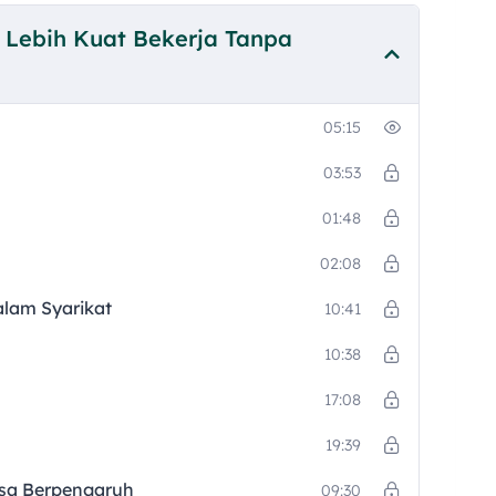
mendorong meningkatkan produktiviti staff dan
 Lebih Kuat Bekerja Tanpa
05:15
03:53
01:48
02:08
alam Syarikat
10:41
10:38
17:08
19:39
sa Berpengaruh
09:30