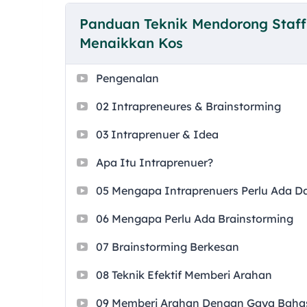
Mesyuarat yang efektif dan berkesan mampu 
menjana idea yang baik untuk bisnes.
Panduan Teknik Mendorong Staff
Menaikkan Kos
Pengenalan
02 Intrapreneures & Brainstorming
03 Intraprenuer & Idea
Apa Itu Intraprenuer?
05 Mengapa Intraprenuers Perlu Ada D
06 Mengapa Perlu Ada Brainstorming
07 Brainstorming Berkesan
08 Teknik Efektif Memberi Arahan
09 Memberi Arahan Dengan Gaya Baha