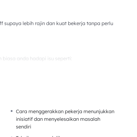
supaya lebih rajin dan kuat bekerja tanpa perlu
biasa anda hadapi isu seperti:
 bergerak.
asal siap sahaja.
 masa.
lang kali.
merugikan syarikat.
Cara menggerakkan pekerja menunjukkan
EKNIK MENDORONG STAFF
inisiatif dan menyelesaikan masalah
sendiri
alah, buat kerja lebih dari yang disuruh.