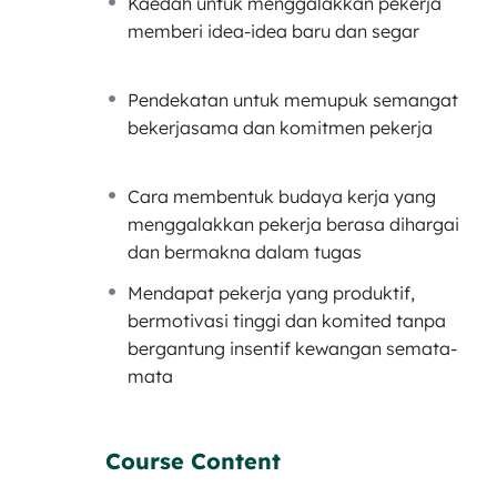
Kaedah untuk menggalakkan pekerja
Paling menarik, mereka boleh ada inisiatif 
memberi idea-idea baru dan segar
Tak perlu nak ugut, tak perlu nak marah, ta
bekerja.
Malah, mereka lebih suka untuk beri idea 
Pendekatan untuk memupuk semangat
bekerjasama dan komitmen pekerja
APA YANG ANDA AKAN BELAJAR?
Modul 1: Teknik Mendorong Staff Agar Bek
Cara membentuk budaya kerja yang
menggalakkan pekerja berasa dihargai
Bagaimana mendorong staf supaya lebih kuat b
dan bermakna dalam tugas
bonus, percutian dan lain-lain imbuhan yang 
Mendapat pekerja yang produktif,
bermotivasi tinggi dan komited tanpa
Modul 2: Teknik Mendorong Staff Agar Suk
bergantung insentif kewangan semata-
Staff yang rajin bekerja juga mesti terdorong
mata
Apabila staff suka memberi idea kepada ketua
Modul 3: Teknik Mengendalikan Diskusi D
Course Content