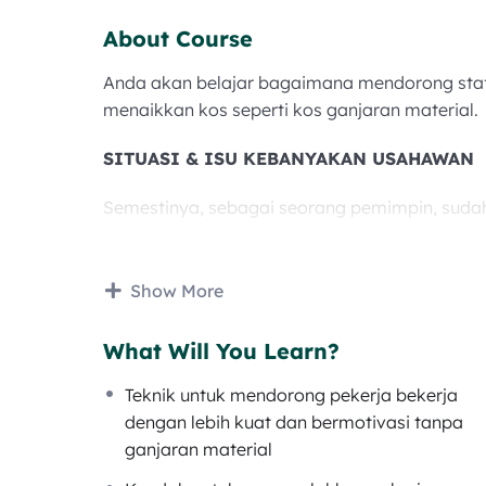
About Course
Anda akan belajar bagaimana mendorong staff 
menaikkan kos seperti kos ganjaran material.
SITUASI & ISU KEBANYAKAN USAHAWAN
Semestinya, sebagai seorang pemimpin, sudah 
Staff anda lemau bekerja. Kena ketuk, baru
Kalau buat kerja pun, ala kadar dan hanya 
Show More
Dapat pula staff baru, nak train pula ambil
Dah train, masih buat silap yang sama beru
What Will You Learn?
Risau juga kalau silap staff baru ini dapat 
Teknik untuk mendorong pekerja bekerja
MANFAAT APABILA MENGIKUTI PANDUAN T
dengan lebih kuat dan bermotivasi tanpa
ganjaran material
Staff lebih kuat bekerja dengan rela hati. M