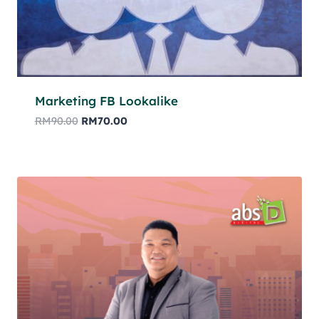
Marketing FB Lookalike
RM
90.00
RM
70.00