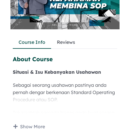
Course Info
Reviews
About Course
Situasi & Isu Kebanyakan Usahawan
Sebagai seorang usahawan pastinya anda
pernah dengar berkenaan Standard Operating
Procedure atau SOP.
Tak kisahlah samada bisnes anda buat sorang-
sorang atau ada team sekalipun, anda
Show More
pastinya tahu apa itu SOP.