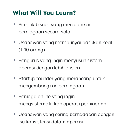
Namun, adakah anda sendiri mengaplikasikan
What Will You Learn?
SOP dengan sebaiknya didalam bisnes anda?
Pemilik bisnes yang menjalankan
Untuk membuatkan kita benar-benar
perniagaan secara solo
mengambil serius berkenaan SOP, soalan
Usahawan yang mempunyai pasukan kecil
pertama kita perlu tanya adalah… Apa
(1-10 orang)
sebenarnya SOP?
Pengurus yang ingin menyusun sistem
SOP adalah cara kita membuat sesuatu kerja.
operasi dengan lebih efisien
Contoh paling mudah untuk kita adalah solat.
Startup founder yang merancang untuk
Didalam solat, kita ada rukun solat yang kita
mengembangkan perniagaan
kena follow. Mana boleh kalau kita nak start
Peniaga online yang ingin
dengan tahiyat dulu baru takbiratulihram kan?
mengsistematikkan operasi perniagaan
Solat pun ada flow atau SOP yang tersendiri.
Usahawan yang sering berhadapan dengan
Begitu jugalah bisnes anda. Ada SOP yang
isu konsistensi dalam operasi
tersendiri juga.