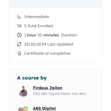
Bersama Keluarga.
Intermediate
Modul 3: Kesan Buruk Tiada SOP
5 Total Enrolled
Anda Belajar Betapa Besarnya Bala Sehingga
Banyak Owner Bisnes Burnout & Give Up
1
hour
20
minutes
Duration
Kerana Semua Tanggungjawab Digalas Oleh
25/10/2024 Last Updated
Mereka.
Certificate of completion
A course by
Firdaus Jailan
CEO ABS Digital Media Sdn Bhd
ABS Digital