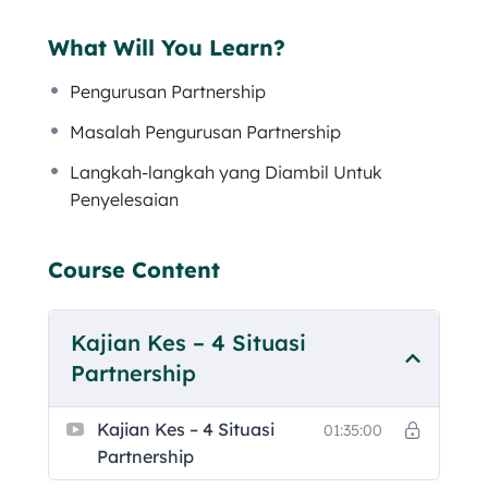
SSM dan syarikat tersebut aktif.
What Will You Learn?
Syarikat Sdn Bhd dibuka oleh 5 orang
Pengurusan Partnership
pengarah dan pemegang saham. Terjadi
situasi dimana 2 orang pengarah
Masalah Pengurusan Partnership
menghilang tidak dapat dikesan. Apakah
Langkah-langkah yang Diambil Untuk
tindakan boleh diambil oleh 3 orang
Penyelesaian
pengarah tersebut apabila ingin menutup
syarikat apabila 2 orang pengarah lagi
menghilang?
Course Content
Dapatkan siri video ini untuk mengetahui
Kajian Kes – 4 Situasi
tentang kepentingan partnership dan
kekurangan yang terdapat dalam pengurusan
Partnership
partnership yang dapat dielakkan melalui
perkongsian video ini.
Kajian Kes – 4 Situasi
01:35:00
Partnership