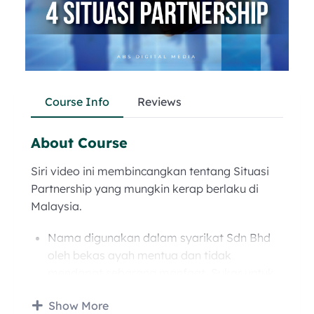
Course Info
Reviews
About Course
Siri video ini membincangkan tentang Situasi
Partnership yang mungkin kerap berlaku di
Malaysia.
Nama digunakan dalam syarikat Sdn Bhd
oleh bekas ayah mentua dan tidak
mendapat sebarang manfaat. Sukar untuk
mendapat bantuan kerajaan atau mana-
Show More
mana pihak kerana nama berada dalam