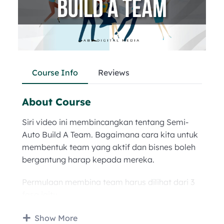
Course Info
Reviews
About Course
Siri video ini membincangkan tentang Semi-
Auto Build A Team. Bagaimana cara kita untuk
membentuk team yang aktif dan bisnes boleh
bergantung harap kepada mereka.
Permulaan membina team harus dilihat dari 3
fasa iaitu
Memasukkan team
Show More