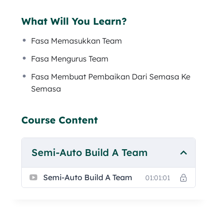
Mengurus team
Membuat pembaikan dari masa ke masa
What Will You Learn?
untuk team
Fasa Memasukkan Team
Selain itu, kita juga perlu memastikan diri kita
Fasa Mengurus Team
bersedia untuk membina team seperti salah
Fasa Membuat Pembaikan Dari Semasa Ke
satunya adalah perasaan seronok sewaktu
Semasa
fasa ini.
Jom saksikan pelbagai isu dan kupasan yang
Course Content
menarik lagi tentang proses pembentukan
team untuk membangunkan bisnes bersama-
sama dalam siri ini.
Semi-Auto Build A Team
Semi-Auto Build A Team
01:01:01