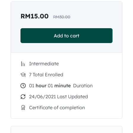
RM
15.00
RM
30.00
Add to cart
Intermediate
7 Total Enrolled
01
hour
01
minute
Duration
24/06/2021 Last Updated
Certificate of completion