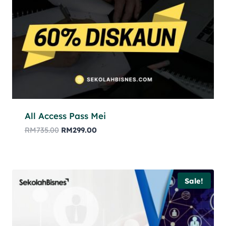
All Access Pass Mei
RM
735.00
RM
299.00
Sale!