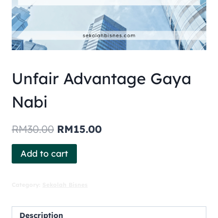
Unfair Advantage Gaya
Nabi
RM
30.00
RM
15.00
Add to cart
Category:
Sekolah Bisnes
Description