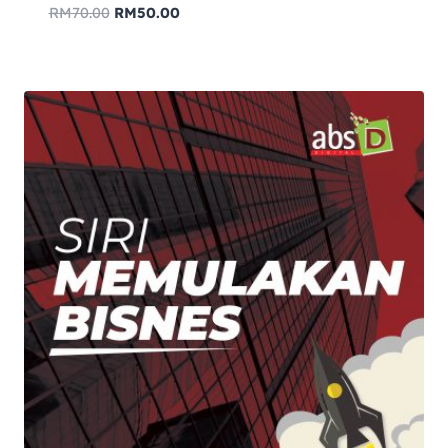
RM
70.00
RM
50.00