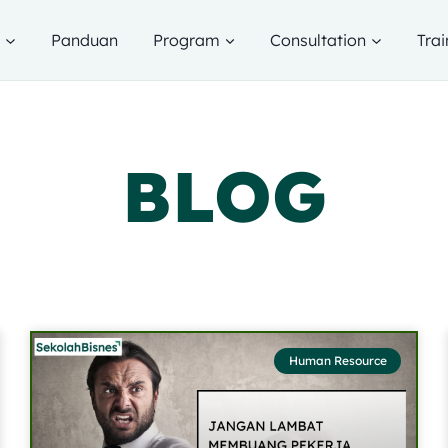
g
Panduan
Program
Consultation
Trai
BLOG
Human Resource